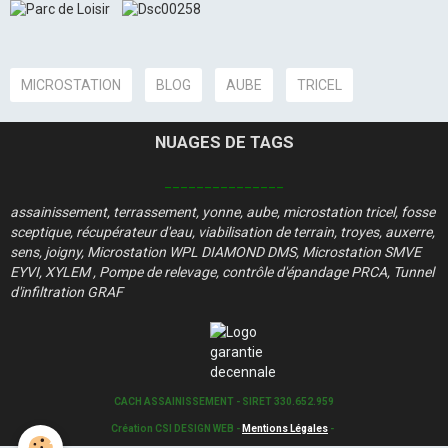
MICROSTATION
BLOG
AUBE
TRICEL
NUAGES DE TAGS
_______________
assainissement, terrassement, yonne, aube, microstation tricel, fosse
sceptique, récupérateur d'eau, viabilisation de terrain, troyes, auxerre,
sens, joigny, Microstation WPL DIAMOND DMS, Microstation SMVE
EYVI, XYLEM , Pompe de relevage​, contrôle d'épandage PRCA, Tunnel
d'infiltration GRAF​
CACH ASSAINISSEMENT - SIRET 330.652.959
Création CSI DESIGN WEB
-
Mentions Légales
-